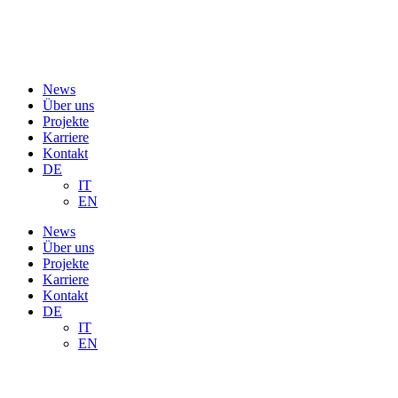
Skip
to
content
News
Über uns
Projekte
Karriere
Kontakt
DE
IT
EN
News
Über uns
Projekte
Karriere
Kontakt
DE
IT
EN